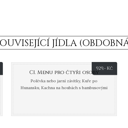
SOUVISEJÍCÍ JÍDLA (OBDOBNÁ
929
,- Kč
C1. Menu pro čtyři osoby
Polévka nebo jarní závitky, Kuře po
Hunansku, Kachna na houbách s bambusovými
výhonky, Krevety ve sladkokyselé
omáčce, Ryba se zeleninovou směsí, Hovězí s
cibulí, Vepřové po Sečuánsku s pálivou
omáčkou, Rizoto po Guandonsky Smažená
směs ovoce.