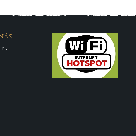
nás
a FB