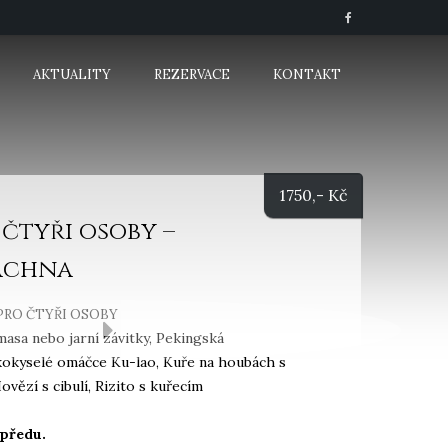
AKTUALITY
REZERVACE
KONTAKT
1750
,- Kč
 čtyři osoby –
achna
 PRO ČTYŘI OSOBY
asa nebo jarní závitky, Pekingská
kokyselé omáčce Ku-lao, Kuře na houbách s
ězí s cibulí, Rizito s kuřecím
předu.