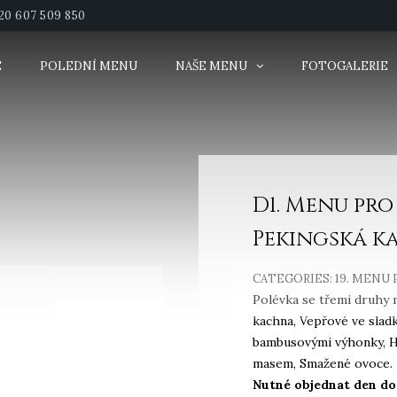
20 607 509 850
E
POLEDNÍ MENU
NAŠE MENU
FOTOGALERIE
D1. Menu pro
Pekingská k
CATEGORIES:
19. MENU
Polévka se třemi druhy m
kachna, Vepřové ve slad
bambusovými výhonky, Hov
masem, Smažené ovoce.
Nutné objednat den do