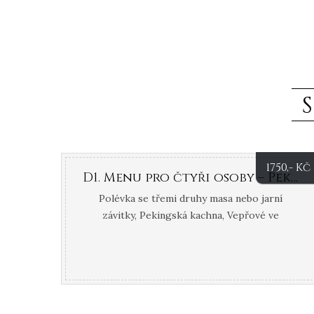
1750
,- Kč
D1. Menu pro čtyři osoby – Pekingská kachna
Polévka se třemi druhy masa nebo jarní
závitky, Pekingská kachna, Vepřové ve
sladkokyselé omáčce Ku-lao, Kuře na houbách
s bambusovými výhonky, Hovězí s
cibulí, Rizito s kuřecím masem, Smažené
ovoce. Nutné objednat den dopředu.