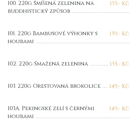
100. 220g Smíšená zelenina na
155
,- Kč
buddhistický způsob
101. 220g Bambusové výhonky s
159
,- Kč
houbami
102. 220g Smažená zelenina
155
,- Kč
103. 220g Orestovaná brokolice
149
,- Kč
103A. Pekingské zelí s černými
149
,- Kč
houbami