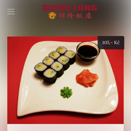
105
,- Kč