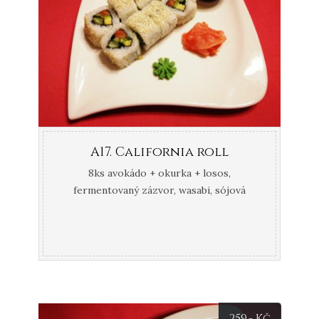
A17. California roll
8ks avokádo + okurka + losos,
fermentovaný zázvor, wasabi, sójová
omáčka
259
,- Kč