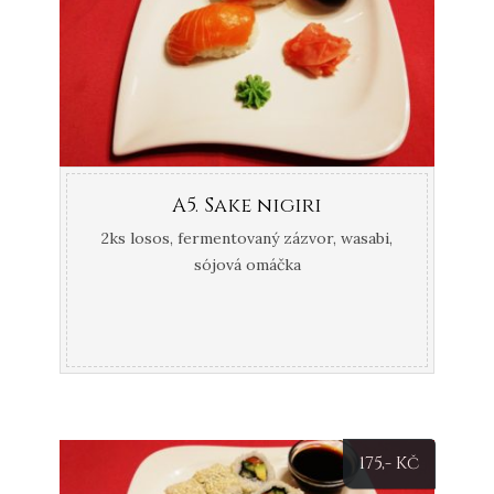
A5. Sake nigiri
2ks losos, fermentovaný zázvor, wasabi,
sójová omáčka
175
,- Kč