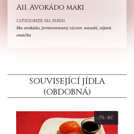
A11. Avokádo maki
CATEGORIES:
01A. SUSHI
8ks avokádo, fermentovaný zázvor, wasabi, sójová
omáčka
SOUVISEJÍCÍ JÍDLA
(OBDOBNÁ)
79
,- Kč