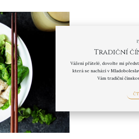
1
Tradiční čí
Vážení přátelé, dovolte mi předs
která se nachází v Mladoboleslav
Vám tradiční čínskou
ČT