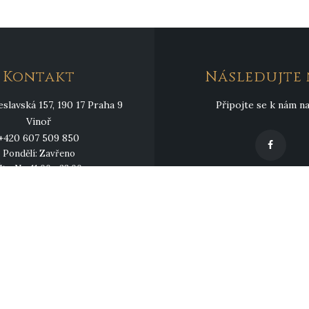
Kontakt
Následujte 
slavská 157, 190 17 Praha 9
Připojte se k nám n
Vinoř
+420 607 509 850
Pondělí: Zavřeno
t - Ne: 11:00 - 23:00
info@xianglong.cz
Copyright © 2025 Restaurace XIANGLONG | Všechna práva vyhrazena
Vytvořil:
WEBDESIGN [KYLI]