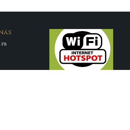
nás
a FB